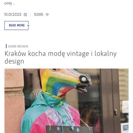
only ...
10.01.2023
|
5395
READ MORE
»
GOOD DESIGN
Kraków kocha modę vintage i lokalny
design