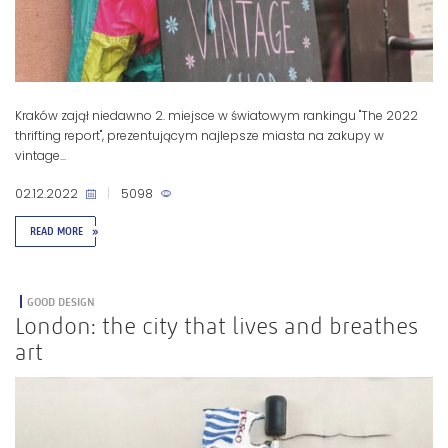
Kraków zajął niedawno 2. miejsce w światowym rankingu "The 2022
thrifting report", prezentującym najlepsze miasta na zakupy w
vintage...
02.12.2022
|
5098
READ MORE
»
GOOD DESIGN
London: the city that lives and breathes
art