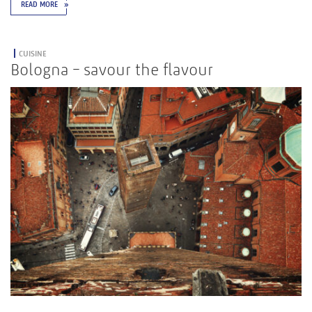
READ MORE
»
CUISINE
Bologna – savour the flavour