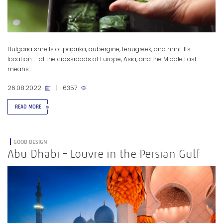
Bulgaria smells of paprika, aubergine, fenugreek, and mint. Its
location – at the crossroads of Europe, Asia, and the Middle East –
means...
26.08.2022
|
6357
READ MORE
»
GOOD DESIGN
Abu Dhabi – Louvre in the Persian Gulf