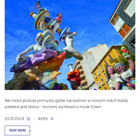
Nie masz jeszcze pomysłu gdzie się wybrać w nowym roku? Każdy
pretekst jest dobry - koncert, wystawa a może Dzień...
02.01.2024
|
4066
READ MORE
»