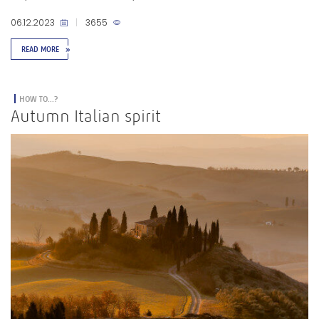
06.12.2023
|
3655
READ MORE
»
HOW TO...?
Autumn Italian spirit