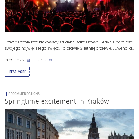
Przez ostatnie lata krakowscy studenci zakosztowali jedynie namiastki
swojego największego święta. Po prawie 3-letniej przerwie, Juwenalia...
10.05.2022
|
3735
READ MORE
»
RECOMMENDATIONS
Springtime excitement in Kraków